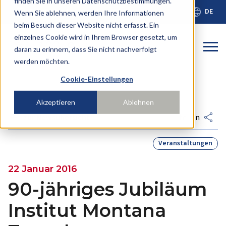
finden Sie in unseren Datenschutzbestimmungen.
calendar_month
language
Schulkalender
DE
Wenn Sie ablehnen, werden Ihre Informationen
beim Besuch dieser Website nicht erfasst. Ein
einzelnes Cookie wird in Ihrem Browser gesetzt, um
Dies ist ein
daran zu erinnern, dass Sie nicht nachverfolgt
werden möchten.
Es gibt keine Vorschläge, da das Suchfeld leer ist
Cookie-Einstellungen
Akzeptieren
Ablehnen
arrow_back
share
zur Newsübersicht
teilen
Veranstaltungen
22 Januar 2016
90-jähriges Jubiläum
Institut Montana