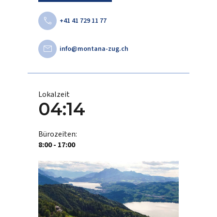
call
+41 41 729 11 77
mail
info@montana-zug.ch
Lokalzeit
04:14
Bürozeiten:
8:00 - 17:00