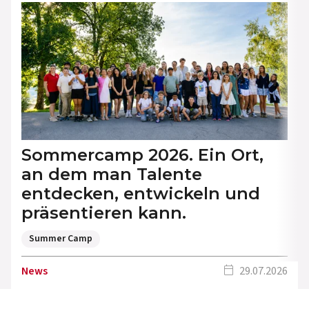
Sommercamp 2026. Ein Ort,
an dem man Talente
entdecken, entwickeln und
präsentieren kann.
Summer Camp
calendar_today
News
29.07.2026