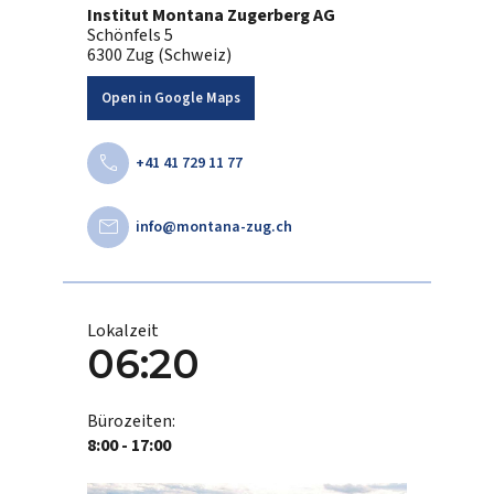
Institut Montana Zugerberg AG
Schönfels 5
6300 Zug (Schweiz)
Open in Google Maps
call
+41 41 729 11 77
mail
info@montana-zug.ch
Lokalzeit
06:20
Bürozeiten:
8:00 - 17:00