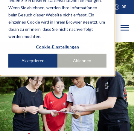
finden Sie in unseren Datenschutzbestimmungen.
calendar_month
language
Schulkalender
DE
Wenn Sie ablehnen, werden Ihre Informationen
beim Besuch dieser Website nicht erfasst. Ein
einzelnes Cookie wird in Ihrem Browser gesetzt, um
Dies ist ein
daran zu erinnern, dass Sie nicht nachverfolgt
werden möchten.
Es gibt keine Vorschläge, da das Suchfeld leer ist
Cookie-Einstellungen
Akzeptieren
Ablehnen