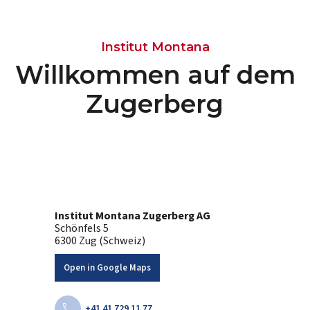
Institut Montana
Willkommen auf dem
Zugerberg
Institut Montana Zugerberg AG
Schönfels 5
6300 Zug (Schweiz)
Open in Google Maps
call
+41 41 729 11 77