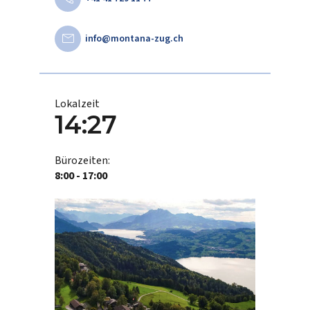
mail
info@montana-zug.ch
Lokalzeit
14:27
Bürozeiten:
8:00 - 17:00