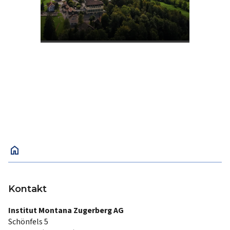
home
Kontakt
Institut Montana Zugerberg AG
Schönfels 5