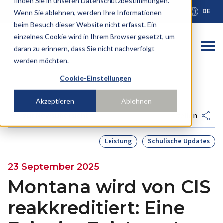
finden Sie in unseren Datenschutzbestimmungen.
calendar_month
language
Schulkalender
DE
Wenn Sie ablehnen, werden Ihre Informationen
beim Besuch dieser Website nicht erfasst. Ein
einzelnes Cookie wird in Ihrem Browser gesetzt, um
Dies ist ein
daran zu erinnern, dass Sie nicht nachverfolgt
werden möchten.
Es gibt keine Vorschläge, da das Suchfeld leer ist
Cookie-Einstellungen
Akzeptieren
Ablehnen
arrow_back
share
zur Newsübersicht
teilen
Leistung
Schulische Updates
23 September 2025
Montana wird von CIS
reakkreditiert: Eine