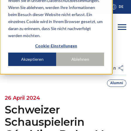
finden Sie in unseren Datenschutzbestimmungen.
calendar_month
language
Schulkalender
DE
Wenn Sie ablehnen, werden Ihre Informationen
beim Besuch dieser Website nicht erfasst. Ein
einzelnes Cookie wird in Ihrem Browser gesetzt, um
Dies ist ein
daran zu erinnern, dass Sie nicht nachverfolgt
werden möchten.
Es gibt keine Vorschläge, da das Suchfeld leer ist
Cookie-Einstellungen
Akzeptieren
Ablehnen
arrow_back
share
zur Newsübersicht
teilen
Alumni
26 April 2024
Schweizer
Schauspielerin