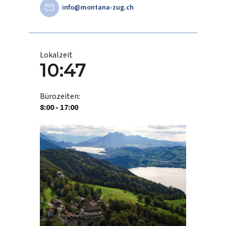
mail
info@montana-zug.ch
Lokalzeit
10:47
Bürozeiten:
8:00 - 17:00