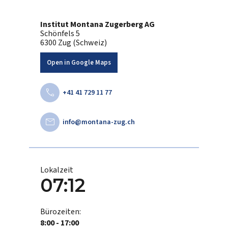
Institut Montana Zugerberg AG
Schönfels 5
6300 Zug (Schweiz)
Open in Google Maps
call
+41 41 729 11 77
mail
info@montana-zug.ch
Lokalzeit
07:12
Bürozeiten:
8:00 - 17:00