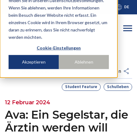
finden Sie in unseren Datenschutzbestimmungen.
calendar_month
language
Schulkalender
DE
Wenn Sie ablehnen, werden Ihre Informationen
beim Besuch dieser Website nicht erfasst. Ein
einzelnes Cookie wird in Ihrem Browser gesetzt, um
Dies ist ein
daran zu erinnern, dass Sie nicht nachverfolgt
werden möchten.
Es gibt keine Vorschläge, da das Suchfeld leer ist
Cookie-Einstellungen
Akzeptieren
Ablehnen
arrow_back
share
zur Newsübersicht
teilen
Student Feature
Schulleben
12 Februar 2024
Ava: Ein Segelstar, die
Ärztin werden will