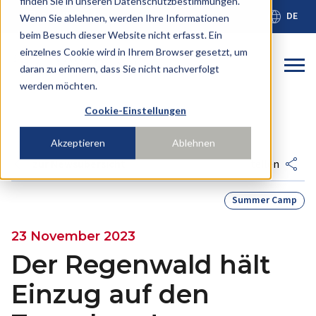
finden Sie in unseren Datenschutzbestimmungen.
calendar_month
language
Schulkalender
DE
Wenn Sie ablehnen, werden Ihre Informationen
beim Besuch dieser Website nicht erfasst. Ein
einzelnes Cookie wird in Ihrem Browser gesetzt, um
Dies ist ein
daran zu erinnern, dass Sie nicht nachverfolgt
werden möchten.
Es gibt keine Vorschläge, da das Suchfeld leer ist
Cookie-Einstellungen
Akzeptieren
Ablehnen
arrow_back
share
zur Newsübersicht
teilen
Summer Camp
23 November 2023
Der Regenwald hält
Einzug auf den