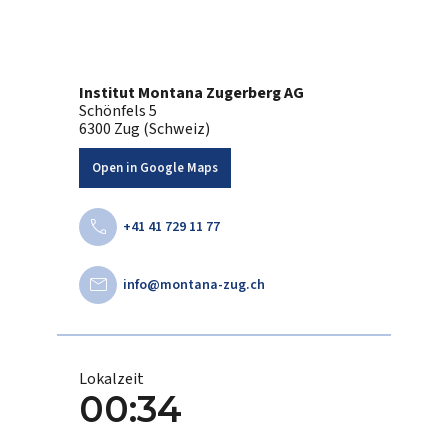
Institut Montana Zugerberg AG
Schönfels 5
6300 Zug (Schweiz)
Open in Google Maps
call
+41 41 729 11 77
mail
info@montana-zug.ch
Lokalzeit
00:34