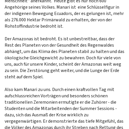
Menschheit" anerkannt. Heute gibt es nur noch 600
Angehörige seines Volkes. Manari ist eine Schlüsselfigur in
der indigenen Bewegung Ecuadors, der es gelungen ist, mehr
als 276.000 Hektar Primärwald zu erhalten, der von der
Rohstoffindustrie bedroht ist.
Der Amazonas ist bedroht. Es ist unbestreitbar, dass der
Rest des Planeten von der Gesundheit des Regenwaldes
abhängt, um das Klima des Planeten stabil zu halten und das
ökologische Gleichgewicht zu bewahren. Doch für viele von
uns, auch für unsere Kinder, scheint der Amazonas weit weg
zu sein. Die Zerstörung geht weiter, und die Lunge der Erde
steht auf dem Spiel.
Also kam Manari zu uns. Durch einen kraftvollen Tag mit
aufschlussreichen Vorträgen und besonders schönen
traditionellen Zeremonien ermutigte er die Zuhörer - die
Studenten und die Mitarbeitenden der Summer Sessions -
dazu, sich das Ausmaß der Krise wirklich zu
vergegenwärtigen. Er demonstrierte das tiefe Mitgefühl, das
die Völker des Amazonas durch ihr Streben nach Rettung des