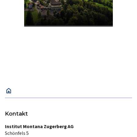
home
Kontakt
Institut Montana Zugerberg AG
Schönfels 5