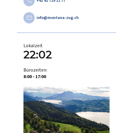
call
+41 41 729 11 77
mail
info@montana-zug.ch
Lokalzeit
22:02
Bürozeiten:
8:00 - 17:00