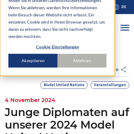
finden Sie in unseren Datenschutzbestimmungen.
calendar_month
language
Schulkalender
DE
Wenn Sie ablehnen, werden Ihre Informationen
beim Besuch dieser Website nicht erfasst. Ein
einzelnes Cookie wird in Ihrem Browser gesetzt, um
Dies ist ein
daran zu erinnern, dass Sie nicht nachverfolgt
werden möchten.
Es gibt keine Vorschläge, da das Suchfeld leer ist
Cookie-Einstellungen
Akzeptieren
Ablehnen
arrow_back
share
zur Newsübersicht
teilen
Model United Nations
Veranstaltungen
4 November 2024
Junge Diplomaten auf
unserer 2024 Model